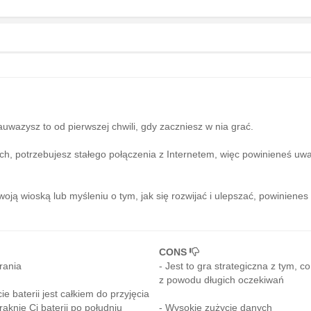
zauwazysz to od pierwszej chwili, gdy zaczniesz w nia grać.
ach, potrzebujesz stałego połączenia z Internetem, więc powinieneś uw
oją wioską lub myśleniu o tym, jak się rozwijać i ulepszać, powinienes
CONS
rania
- Jest to gra strategiczna z tym, 
z powodu długich oczekiwań
e baterii jest całkiem do przyjęcia
aknie Ci baterii po południu
- Wysokie zużycie danych