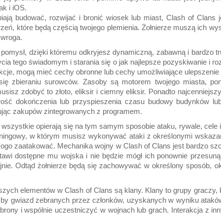
ak i iOS.
biają budować, rozwijać i bronić wiosek lub miast, Clash of Clans
eń, które będą częścią twojego plemienia. Żołnierze muszą ich wyszk
 wroga.
pomysł, dzięki któremu odkryjesz dynamiczną, zabawną i bardzo tr
ia tego świadomym i starania się o jak najlepsze pozyskiwanie i 
kcje, mogą mieć cechy obronne lub cechy umożliwiające ulepszenie t
 się zbieraniu surowców. Zasoby są motorem twojego miasta, po
isz zdobyć to złoto, eliksir i ciemny eliksir. Ponadto najcenniejs
ość dokończenia lub przyspieszenia czasu budowy budynków lub
nując zakupów zintegrowanych z programem.
 wszystkie opierają się na tym samym sposobie ataku, rywale, cele i 
eningowy, w którym musisz wykonywać ataki z określonymi wskazania
kogo zaatakować. Mechanika wojny w Clash of Clans jest bardzo s
zstawi dostępne mu wojska i nie będzie mógł ich ponownie przesuną
jnie. Odtąd żołnierze będą się zachowywać w określony sposób, ok
ych elementów w Clash of Clans są klany. Klany to grupy graczy, 
iczby gwiazd zebranych przez członków, uzyskanych w wyniku atakó
obrony i wspólnie uczestniczyć w wojnach lub grach. Interakcja z 