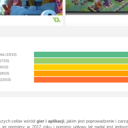
ka (10/10)
 (7/10)
(6/10)
(9/10)
(10/10)
ejszych celów wśród
gier i aplikacji
, jakim jest poprowadzenie i zarz
 jej premiery w 2012 roku i pomimo upływu lat nadal jest jedny