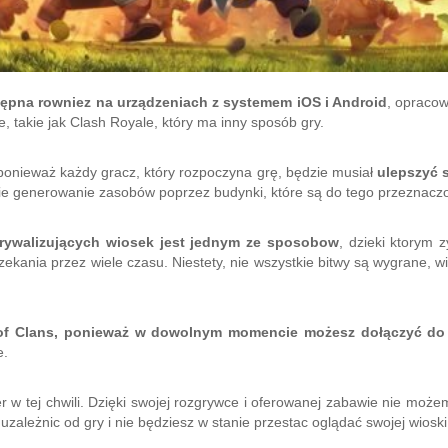
ępna rowniez na urządzeniach z systemem iOS i Android
, opracow
e, takie jak Clash Royale, który ma inny sposób gry.
 ponieważ każdy gracz, który rozpoczyna grę, będzie musiał
ulepszyć 
ie generowanie zasobów poprzez budynki, które są do tego przeznacz
rywalizujących wiosek jest jednym ze sposobow
, dzieki ktorym 
ekania przez wiele czasu. Niestety, nie wszystkie bitwy są wygrane, wi
 of Clans, ponieważ w dowolnym momencie możesz dołączyć do
e.
r w tej chwili. Dzięki swojej rozgrywce i oferowanej zabawie nie możem
uzależnic od gry i nie będziesz w stanie przestac oglądać swojej wioski