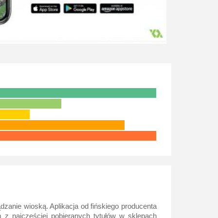
ądzanie wioską. Aplikacja od fińskiego producenta
m z najczęściej pobieranych tytułów w sklepach