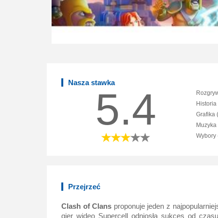
Nasza stawka
5.4
Rozgryw
Historia
Grafika 
Muzyka 
Wybory 
Przejrzeć
Clash of Clans
proponuje jeden z najpopularni
gier wideo Supercell odniosła sukces od czasu