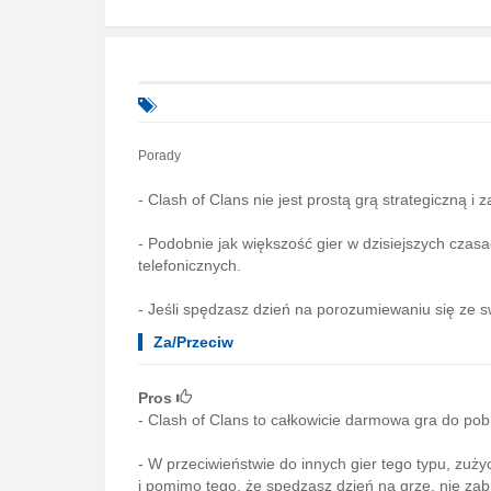
Porady
- Clash of Clans nie jest prostą grą strategiczną i 
- Podobnie jak większość gier w dzisiejszych czas
telefonicznych.
- Jeśli spędzasz dzień na porozumiewaniu się ze sw
Za/Przeciw
Pros
- Clash of Clans to całkowicie darmowa gra do pob
- W przeciwieństwie do innych gier tego typu, zużyci
i pomimo tego, że spędzasz dzień na grze, nie zabr