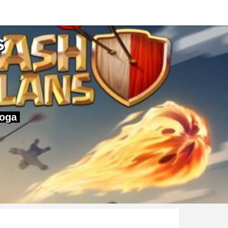
s
roga