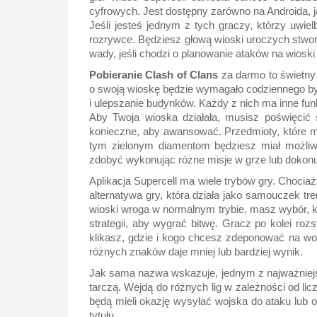
cyfrowych. Jest dostępny zarówno na Androida, j
Jeśli jesteś jednym z tych graczy, którzy uwiel
rozrywce. Będziesz głową wioski uroczych stworz
wady, jeśli chodzi o planowanie ataków na wioski
Pobieranie Clash of Clans
za darmo to świetny 
o swoją wioskę będzie wymagało codziennego byc
i ulepszanie budynków. Każdy z nich ma inne fun
Aby Twoja wioska działała, musisz poświęcić
konieczne, aby awansować. Przedmioty, które mus
tym zielonym diamentom będziesz miał możliw
zdobyć wykonując różne misje w grze lub doko
Aplikacja Supercell ma wiele trybów gry. Chociaż
alternatywa gry, która działa jako samouczek tr
wioski wroga w normalnym trybie, masz wybór, 
strategii, aby wygrać bitwę. Gracz po kolei ro
klikasz, gdzie i kogo chcesz zdeponować na wo
różnych znaków daje mniej lub bardziej wynik.
Jak sama nazwa wskazuje, jednym z najważniejsz
tarczą. Wejdą do różnych lig w zależności od l
będą mieli okazję wysyłać wojska do ataku lub 
tytułu.