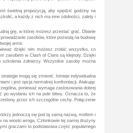
 jest świetną propozycją, aby spędzić godziny na
olić, a każdy z nich ma inne zdolności, zalety i
udną grę, w której możesz przestać grać. Dbanie
rozprowadzanie zasobów, które pozwolą na budowę
wojej armii.
nieważ dzięki nim możesz zrobić wszystko, co
zym zasobem w Clash of Clans są klejnoty. Dzięki
 szkolenia żołnierzy. Wszystkie zasoby można
strategie mogą się zmienić. Istnieje indywidualna
mi i jest opcja normalnej konfrontacji. Atakując
zczególna, ponieważ wymaga zastosowania dobrej
ć po wysłaniu ich na pole bitwy. Oznacza to, że
reślony przez ich szczególne cechy. Połączenie
którzy jednoczą się pod tą samą nazwą, mottem i
w na wioski wroga. Członkowie tej samej drużyny
innymi graczami to podstawowa część popularnego