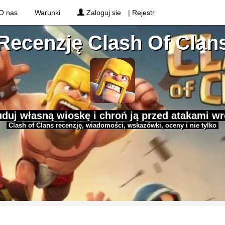
O nas
Warunki
Zaloguj sie
| Rejestr
Recenzję Clash Of Clan
duj własną wioskę i chroń ją przed atakami w
Clash of Clans recenzję, wiadomości, wskazówki, oceny i nie tylko