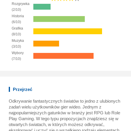
Rozgrywka
(2/10)
Historia
(6/10)
Grafika
(8/10)
Muzyka
(3/10)
Wybory
(7/10)
Przejrzeć
Odkrywanie fantastycznych światów to jedno z ulubionych
zadań wielu użytkowników gier wideo. Jednym z
najpopularniejszych gatunków w branży jest RPG lub Role
Play Gaming. W tego typu propozycjach znajdziesz się w
otwartych światach, w których możesz odkrywać,
eksplorować i uczyć się o wszelkiego rodzaju elementach,