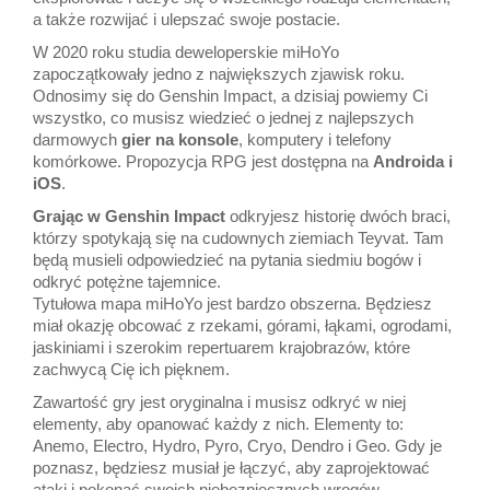
a także rozwijać i ulepszać swoje postacie.
W 2020 roku studia deweloperskie miHoYo
zapoczątkowały jedno z największych zjawisk roku.
Odnosimy się do Genshin Impact, a dzisiaj powiemy Ci
wszystko, co musisz wiedzieć o jednej z najlepszych
darmowych
gier na konsole
, komputery i telefony
komórkowe. Propozycja RPG jest dostępna na
Androida i
iOS
.
Grając w Genshin Impact
odkryjesz historię dwóch braci,
którzy spotykają się na cudownych ziemiach Teyvat. Tam
będą musieli odpowiedzieć na pytania siedmiu bogów i
odkryć potężne tajemnice.
Tytułowa mapa miHoYo jest bardzo obszerna. Będziesz
miał okazję obcować z rzekami, górami, łąkami, ogrodami,
jaskiniami i szerokim repertuarem krajobrazów, które
zachwycą Cię ich pięknem.
Zawartość gry jest oryginalna i musisz odkryć w niej
elementy, aby opanować każdy z nich. Elementy to:
Anemo, Electro, Hydro, Pyro, Cryo, Dendro i Geo. Gdy je
poznasz, będziesz musiał je łączyć, aby zaprojektować
ataki i pokonać swoich niebezpiecznych wrogów.