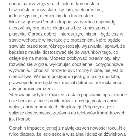
dodać napisy w języku chińskim, koreańskim,
hiszpańskim, rosyjskim, tajskim, wietnamskim,
indonezyjskim, niemieckim lub francuskim.
Możesz grać w Genshin Impact za darmo i naprawdę
cieszyć się grą przez długi czas bez konieczności
płacenia. Oprócz dobrej i interesującej historii, będziesz w
stanie wchodzić w interakcję z otoczeniem, które będzie
stawiało przed tobą różnego rodzaju wyzwania i sprawi, że
będziesz musiał dostosować się do warunków tego, co
dzieje się na mapie. Możesz zdobywać przedmioty, aby
rozwijać się w grze, wykonując codzienne i cotygodniowe
wyzwania. I chociaż może to być trochę nudne, nie jest to
niemożliwe. W miarę postępów i jeśli gra ci się spodoba,
prawdopodobnie będziesz musiał dokonać mikropłatności,
aby poprawić wrażenia.
Sterowanie w tytule również zostało poprawnie opracowane
i nie będziesz mieć problemów z obsługą postaci ani w
walce, ani w momentach eksploracji. Propozycja jest
solidnie dostosowana zarówno do telefonów komórkowych,
jak i konsol.
Genshin Impact o jednej z największych nowości roku. Nie
tylko dlatego, że jego sekcja wizualna i ścieżka dźwiękowa