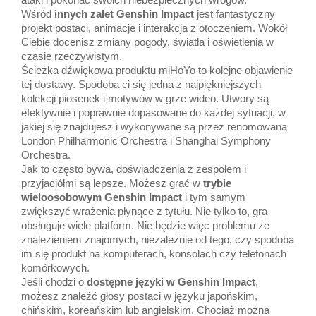
Wśród
innych zalet Genshin Impact
jest fantastyczny
projekt postaci, animacje i interakcja z otoczeniem. Wokół
Ciebie docenisz zmiany pogody, światła i oświetlenia w
czasie rzeczywistym.
Ścieżka dźwiękowa produktu miHoYo to kolejne objawienie
tej dostawy. Spodoba ci się jedna z najpiękniejszych
kolekcji piosenek i motywów w grze wideo. Utwory są
efektywnie i poprawnie dopasowane do każdej sytuacji, w
jakiej się znajdujesz i wykonywane są przez renomowaną
London Philharmonic Orchestra i Shanghai Symphony
Orchestra.
Jak to często bywa, doświadczenia z zespołem i
przyjaciółmi są lepsze. Możesz grać w
trybie
wieloosobowym Genshin Impact
i tym samym
zwiększyć wrażenia płynące z tytułu. Nie tylko to, gra
obsługuje wiele platform. Nie będzie więc problemu ze
znalezieniem znajomych, niezależnie od tego, czy spodoba
im się produkt na komputerach, konsolach czy telefonach
komórkowych.
Jeśli chodzi o
dostępne języki w Genshin Impact
,
możesz znaleźć głosy postaci w języku japońskim,
chińskim, koreańskim lub angielskim. Chociaż można