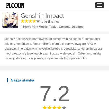
Genshin Impact
(7.2)
9,866
miHoYo / Gry
Mobile
,
Tablet
,
Console
,
Desktop
Jedna z najlepszych darmowych rat dostępnych na konsole, komputery i
telefony komórkowe. Firma miHoYo oferuje ci survivalową grę RPG w
otwartym, interaktywnym i wysokiej jakości środowisku, w którym będziesz
mógł cieszyć się jego krajobrazami przez wiele godzin. Odkryj wspaniałą
historię, którą możesz przeżyć indywidualnie lub z przyjaciółmi
Nasza stawka
7.2