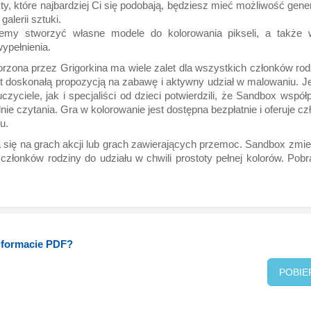
ty, które najbardziej Ci się podobają, będziesz mieć możliwość gene
alerii sztuki.
my stworzyć własne modele do kolorowania pikseli, a także w
ypełnienia.
tworzona przez Grigorkina ma wiele zalet dla wszystkich członków 
doskonałą propozycją na zabawę i aktywny udział w malowaniu. Jest
ciele, jak i specjaliści od dzieci potwierdzili, że Sandbox współ
nie czytania. Gra w kolorowanie jest dostępna bezpłatnie i oferuje c
u.
 się na grach akcji lub grach zawierających przemoc. Sandbox zmien
członków rodziny do udziału w chwili prostoty pełnej kolorów. Pobr
w formacie PDF?
POBIE