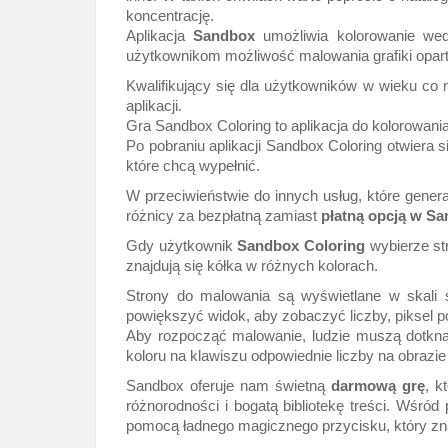
koncentrację.
Aplikacja
Sandbox
umożliwia kolorowanie wedł
użytkownikom możliwość malowania grafiki oparte
Kwalifikujący się dla użytkowników w wieku co 
aplikacji.
Gra Sandbox Coloring to aplikacja do kolorowania
Po pobraniu aplikacji Sandbox Coloring otwiera s
które chcą wypełnić.
W przeciwieństwie do innych usług, które general
różnicy za bezpłatną zamiast
płatną opcją w S
Gdy użytkownik
Sandbox
Coloring
wybierze str
znajdują się kółka w różnych kolorach.
Strony do malowania są wyświetlane w skali s
powiększyć widok, aby zobaczyć liczby, piksel po
Aby rozpocząć malowanie, ludzie muszą dotknąć 
koloru na klawiszu odpowiednie liczby na obrazie
Sandbox oferuje nam świetną
darmową
grę
, k
różnorodności i bogatą bibliotekę treści. Wśró
pomocą ładnego magicznego przycisku, który zna