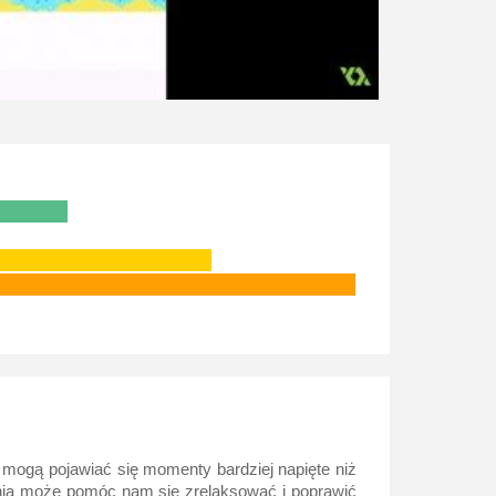
 mogą pojawiać się momenty bardziej napięte niż
ania może pomóc nam się zrelaksować i poprawić