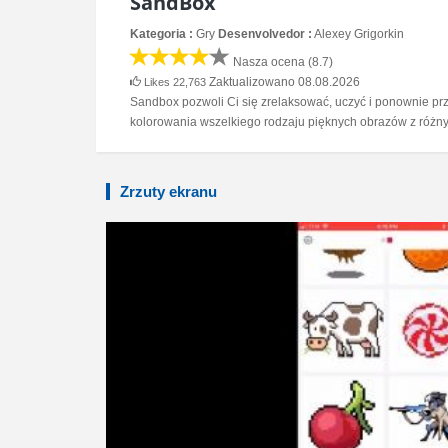
SandBox
Kategoria :
Gry
Desenvolvedor :
Alexey Grigorkin
Nasza ocena (8.7)
Zaktualizowano 08.08.2026
Likes 22,763
Sandbox pozwoli Ci się zrelaksować, uczyć i ponownie prz
kolorowania wszelkiego rodzaju pięknych obrazów z różnym
Zrzuty ekranu