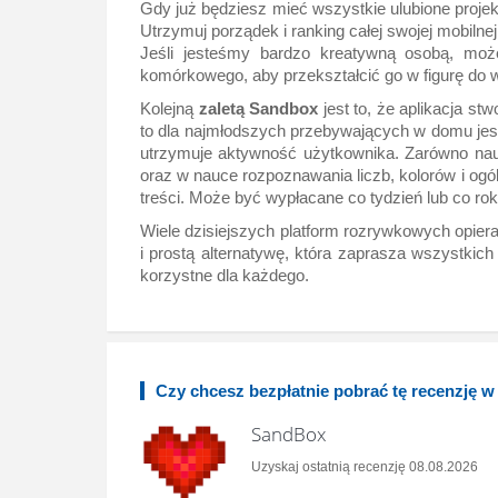
Gdy już będziesz mieć wszystkie ulubione projek
Utrzymuj porządek i ranking całej swojej mobilnej g
Jeśli jesteśmy bardzo kreatywną osobą, może
komórkowego, aby przekształcić go w figurę do w
Kolejną
zaletą
Sandbox
jest to, że aplikacja s
to dla najmłodszych przebywających w domu jest 
utrzymuje aktywność użytkownika. Zarówno nauczy
oraz w nauce rozpoznawania liczb, kolorów i ogól
treści. Może być wypłacane co tydzień lub co rok
Wiele dzisiejszych platform rozrywkowych opiera
i prostą alternatywę, która zaprasza wszystkich 
korzystne dla każdego.
Czy chcesz bezpłatnie pobrać tę recenzję 
SandBox
Uzyskaj ostatnią recenzję 08.08.2026