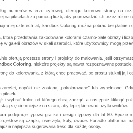
ug numerów w erze cyfrowej, oferując kolorowe strony na urzą
j na pikselach za pomocą liczb, aby poprowadzić ich przez różne i
najmniej czterech lat, Sandbox Coloring można pobrać bezpłatnie i
, która przedstawia zakodowane kolorami czarno-białe obrazy i liczby
ię w galerii obrazów w skali szarości, które użytkownicy mogą prze
nie oferują prostsze strony i projekty do malowania, jeśli otrzyma
andbox Coloring
, niektóre projekty są nawet rozpoznawane postacie.
onę do kolorowania, z którą chce pracować, po prostu stuknij ją i 
zarości, dopóki nie zostaną „pokolorowane” lub wypełnione. Gd
 pikselu.
i wybrać kolor, od którego chcą zacząć, a następnie kliknąć pola 
 stają się ciemniejsze na szaro, aby lepiej kierować użytkowników.
tóra podejmuje typową grafikę i design typowy dla lat 80. Będzie
d projektów są czapki, zwierzęta, koty, owoce. Ponadto platforma
jdzie najlepszą sugerowaną treść dla każdej osoby.