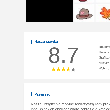
Nasza stawka
8.7
Rozgryw
Historia
Grafika 
Muzyka 
Wybory 
Przejrzeć
Nasze urządzenia mobilne towarzyszą nam prakty
inne. W takich chwilach warto poprosić o katalo