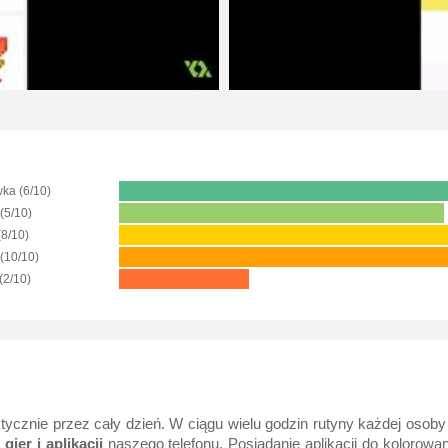
ka (6/10)
 (5/10)
(8/10)
(10/10)
(2/10)
cznie przez cały dzień. W ciągu wielu godzin rutyny każdej osoby
g
gier
i
aplikacji
naszego telefonu. Posiadanie aplikacji do kolorow