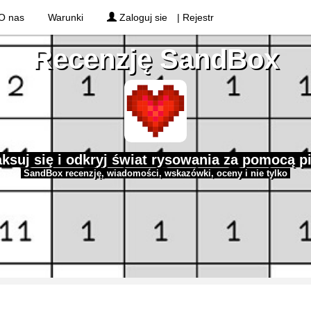
O nas
Warunki
Zaloguj sie
| Rejestr
Recenzję SandBox
ksuj się i odkryj świat rysowania za pomocą p
SandBox recenzję, wiadomości, wskazówki, oceny i nie tylko