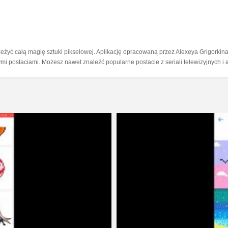
eżyć całą magię sztuki pikselowej. Aplikację opracowaną przez Alexeya Grigorkin
i postaciami. Możesz nawet znaleźć popularne postacie z seriali telewizyjnych i 